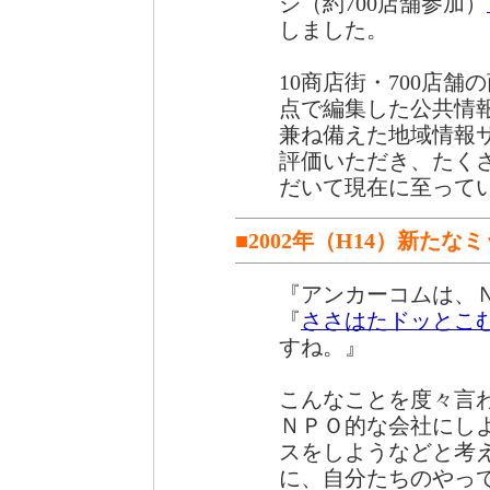
ジ（約700店舗参加）
しました。
10商店街・700店
点で編集した公共情
兼ね備えた地域情報
評価いただき、たく
だいて現在に至って
■2002年（H14）新た
『アンカーコムは、
『
ささはたドッとこ
すね。』
こんなことを度々言
ＮＰＯ的な会社にし
スをしようなどと考
に、自分たちのやっ